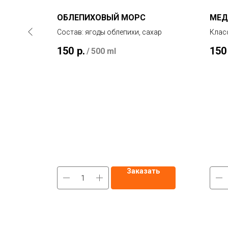
ОБЛЕПИХОВЫЙ МОРС
МЕД
сночный
Состав: ягоды облепихи, сахар
Клас
 перчик,
сливк
150
р.
150
/
500 ml
оус
натур
Сдел
это 
ть
Заказать