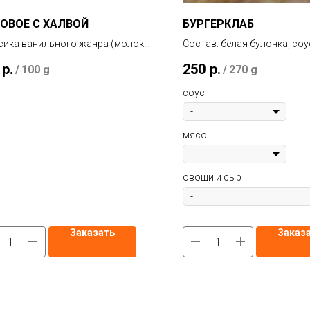
ОВОЕ С ХАЛВОЙ
БУРГЕРКЛАБ
сика ванильного жанра (молоко,
Состав: белая булочка, соу
и, сахар) с добавлением
лук, куриная грудка в пани
р.
250
р.
/
100 g
/
270 g
альных продуктов (мёд, халва).
ано с любовью! Мы сами делаем
соус
мороженое
мясо
овощи и сыр
Заказать
Заказ