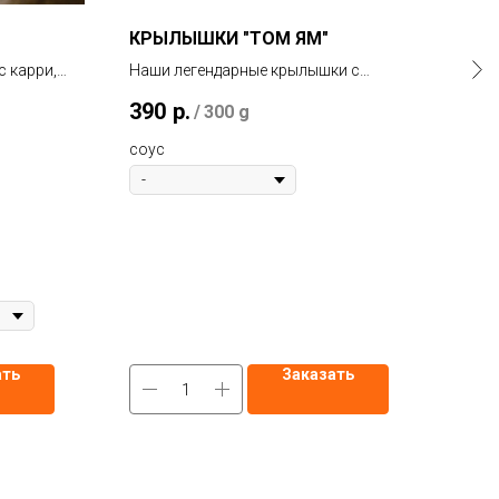
КРЫЛЫШКИ "ТОМ ЯМ"
ХИ
с карри,
Наши легендарные крылышки с
Сост
ровке
соусом Том Ям - это лучшая версия
соус
390
р.
40
/
300 g
крыльев
котл
тери
соус
соус
мяс
овощ
ать
Заказать