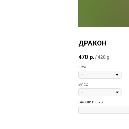
ДРАКОН
470
р.
/
420 g
соус
мясо
овощи и сыр