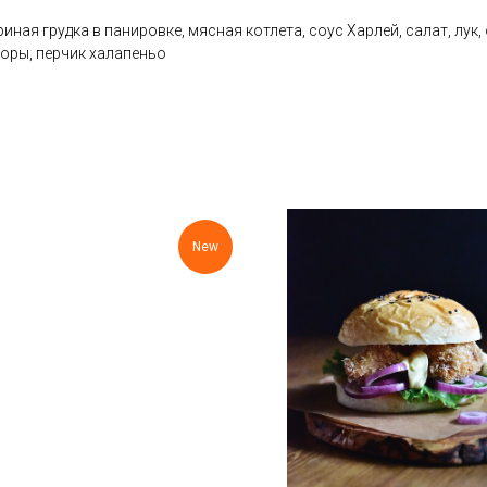
риная грудка в панировке, мясная котлета, соус Харлей, салат, лук
оры, перчик халапеньо
New