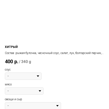
ХИТРЫЙ
ЛУ
Состав: рыжая булочка, чесночный соус, салат, лук, болгарский перчик,
В д
котлета, сырные палочки, соус терияки, кунжут
400
р.
2
/
340 g
соус
соу
мясо
овощи и сыр