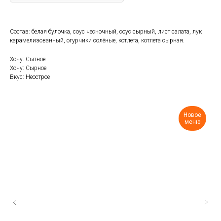
Состав: белая булочка, соус чесночный, соус сырный, лист салата, лук
карамелизованный, огурчики солёные, котлета, котлета сырная.
Хочу: Сытное
Хочу: Сырное
Вкус: Неострое
Новое
меню