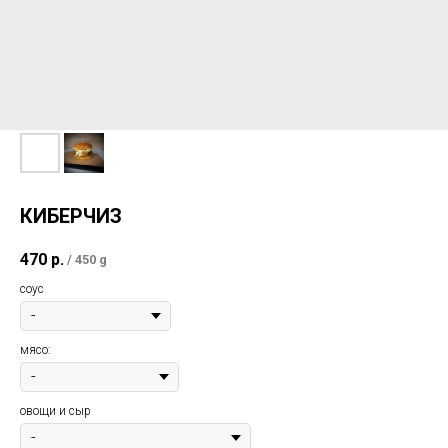
КИБЕРЧИЗ
470
р.
/
450 g
соус
мясо:
овощи и сыр